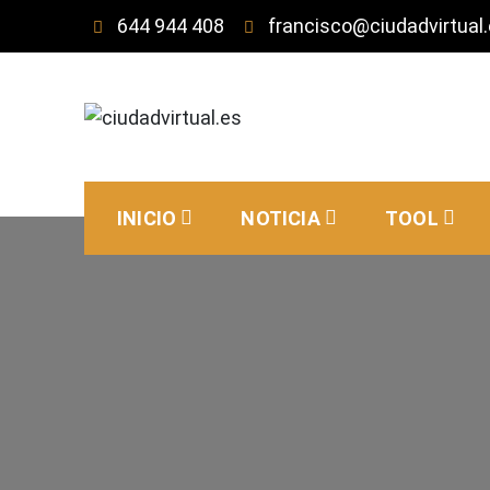
Saltar
644 944 408
francisco@ciudadvirtual
al
contenido
ciudadvirtual.es
Asociación de emprendedores
INICIO
NOTICIA
TOOL